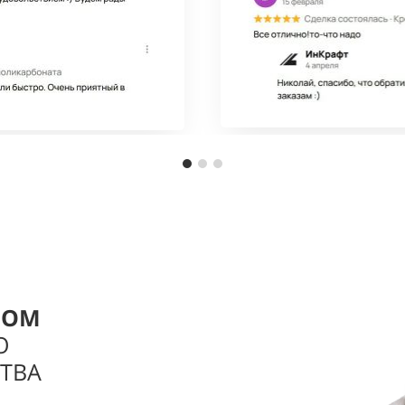
РОМ
О
ТВА