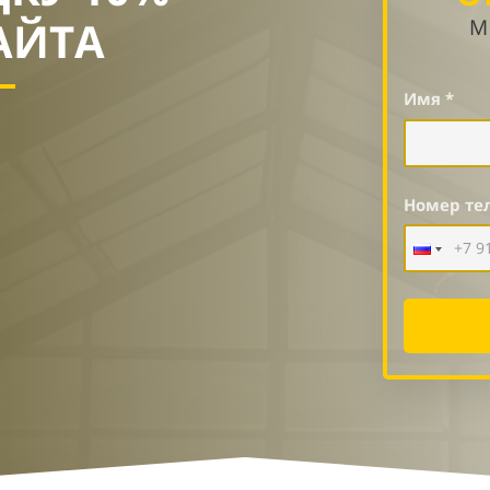
АЙТА
М
Имя *
Номер те