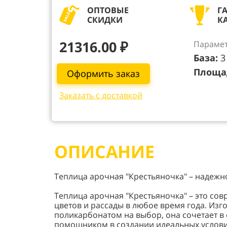
ОПТОВЫЕ
Г
СКИДКИ
К
21316.00 ₽
Парамет
База:
3 
Площа
Оформить заказ
Заказать с доставкой
ОПИСАНИЕ
Теплица арочная "Крестьяночка" – надежн
Теплица арочная "Крестьяночка" – это со
цветов и рассады в любое время года. Из
поликарбонатом на выбор, она сочетает в
помощником в создании идеальных услови