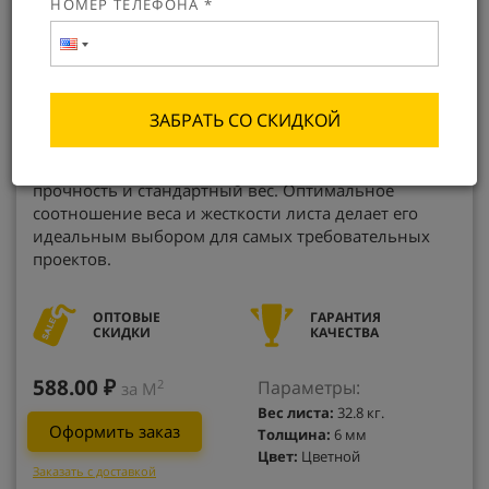
НОМЕР ТЕЛЕФОНА *
ЗАБРАТЬ СО СКИДКОЙ
Сотовый поликарбонат KIN PREMIUM – продукция
премиум-класса, сочетающая в себе повышенную
прочность и стандартный вес. Оптимальное
соотношение веса и жесткости листа делает его
идеальным выбором для самых требовательных
проектов.
ОПТОВЫЕ
ГАРАНТИЯ
СКИДКИ
КАЧЕСТВА
588.00 ₽
Параметры:
2
за М
Вес листа:
32.8 кг.
Оформить заказ
Толщина:
6 мм
Цвет:
Цветной
Заказать с доставкой