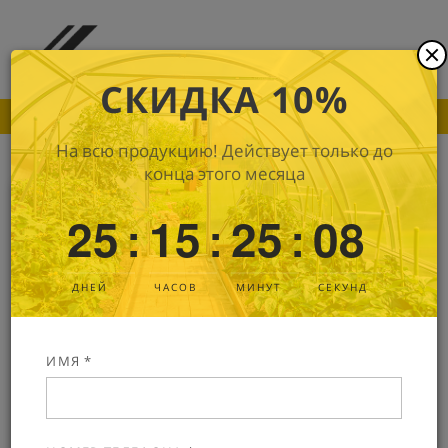
СКИДКА 10%
ПОКА ДРУГИЕ ПРОИЗВОДИТЕЛИ ПОДНИМАЮТ
На всю продукцию! Действует только до
конца этого месяца
Сотовый поликарбонат Kin-premium
25
15
25
07
:
:
:
6 мм
В наличии
Артикул: 588
ДНЕЙ
ЧАСОВ
МИНУТ
СЕКУНД
ИМЯ *