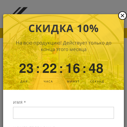
СКИДКА 10%
ПОКА ДРУГИЕ ПРОИЗВОДИТЕЛИ ПОДНИМАЮТ
На всю продукцию! Действует только до
конца этого месяца
Сотовый поликарбонат Kin Premium
23
22
16
47
:
:
:
4 мм
В наличии
Артикул: 354
ДНЯ
ЧАСА
МИНУТ
СЕКУНД
ИМЯ *