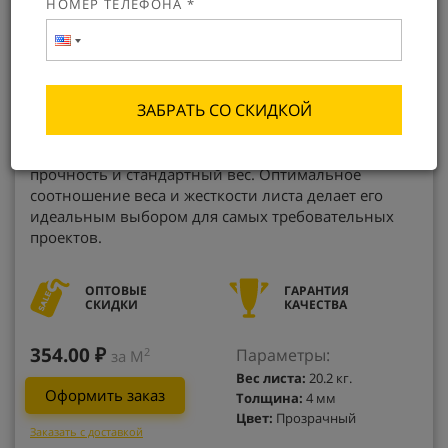
НОМЕР ТЕЛЕФОНА *
ЗАБРАТЬ СО СКИДКОЙ
Сотовый поликарбонат KIN PREMIUM – продукция
премиум-класса, сочетающая в себе повышенную
прочность и стандартный вес. Оптимальное
соотношение веса и жесткости листа делает его
идеальным выбором для самых требовательных
проектов.
ОПТОВЫЕ
ГАРАНТИЯ
СКИДКИ
КАЧЕСТВА
354.00 ₽
Параметры:
2
за М
Вес листа:
20.2 кг.
Оформить заказ
Толщина:
4 мм
Цвет:
Прозрачный
Заказать с доставкой