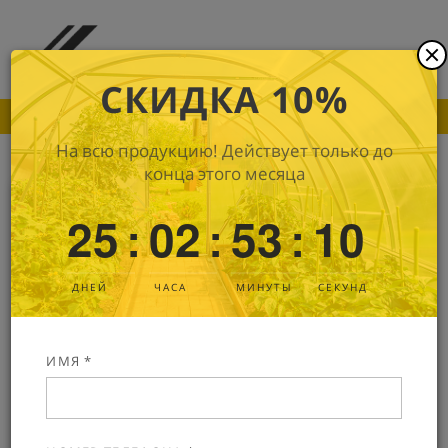
СКИДКА 10%
ПОКА ДРУГИЕ ПРОИЗВОДИТЕЛИ ПОДНИМАЮТ
На всю продукцию! Действует только до
конца этого месяца
Монолитный поликарбонат Kin
25
02
53
09
:
:
:
Premium
10 мм
В наличии
Артикул: 5190
ДНЕЙ
ЧАСА
МИНУТЫ
СЕКУНД
ИМЯ *