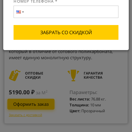
НОМЕР ТЕЛЕФОНА *
ЗАБРАТЬ СО СКИДКОЙ
Монолитный поликарбонат KIN PREMIUM от
производителя – это листовой полимерный пластик,
который в отличие от сотового поликарбоната,
имеет единую монолитную структуру.
ОПТОВЫЕ
ГАРАНТИЯ
СКИДКИ
КАЧЕСТВА
5190.00 ₽
Параметры:
2
за М
Вес листа:
76.88 кг.
Оформить заказ
Толщина:
10 мм
Цвет:
Прозрачный
Заказать с доставкой