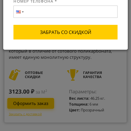
НОМЕР ТЕЛЕФОНА *
ЗАБРАТЬ СО СКИДКОЙ
Монолитный поликарбонат KIN PREMIUM от
производителя – это листовой полимерный пластик,
который в отличие от сотового поликарбоната,
имеет единую монолитную структуру.
ОПТОВЫЕ
ГАРАНТИЯ
СКИДКИ
КАЧЕСТВА
3123.00 ₽
Параметры:
2
за М
Вес листа:
46.25 кг.
Оформить заказ
Толщина:
6 мм
Цвет:
Прозрачный
Заказать с доставкой