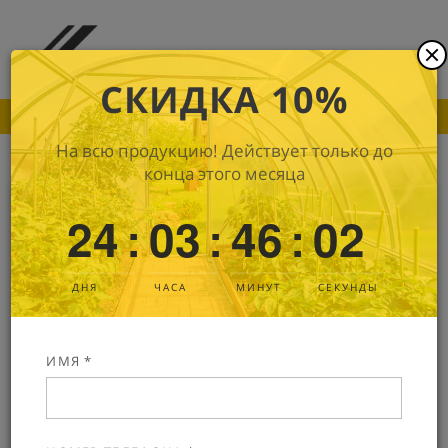
СКИДКА 10%
ПОКА ДРУГИЕ ПРОИЗВОДИТЕЛИ ПОДНИМАЮТ
На всю продукцию! Действует только до
конца этого месяца
Монолитный поликарбонат Kin
24
03
46
01
:
:
:
Premium
6 мм
В наличии
Артикул: 3123
ДНЯ
ЧАСА
МИНУТ
СЕКУНДА
ИМЯ *