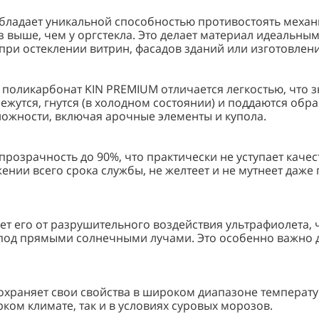
ладает уникальной способностью противостоять механи
аз выше, чем у оргстекла. Это делает материал идеальным
при остеклении витрин, фасадов зданий или изготовлен
поликарбонат KIN PREMIUM отличается легкостью, что 
жутся, гнутся (в холодном состоянии) и поддаются обра
ложности, включая арочные элементы и купола.
озрачность до 90%, что практически не уступает качест
ении всего срока службы, не желтеет и не мутнеет даж
 его от разрушительного воздействия ультрафиолета, 
под прямыми солнечными лучами. Это особенно важно д
аняет свои свойства в широком диапазоне температур – 
ом климате, так и в условиях суровых морозов.