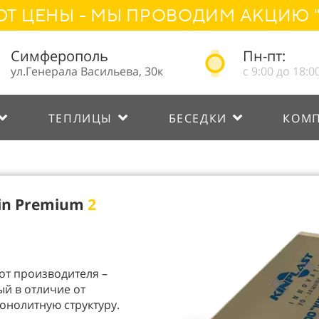
ЕНЫ - МЫ ПРОВОДИМ АКЦИЮ "НА
Симферополь
Пн-пт:
ул.Генерала Васильева, 30к
с 9:00 до 18:0
ТЕПЛИЦЫ
БЕСЕДКИ
КОМ
in Premium
2
т производителя –
ый в отличие от
онолитную структуру.