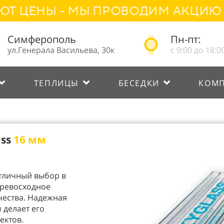
ЦЕНЫ - МЫ ПРОВОДИМ АКЦИЮ "НА
Симферополь
Пн-пт:
ул.Генерала Васильева, 30к
с 9:00 до 18:0
ТЕПЛИЦЫ
БЕСЕДКИ
КОМ
ass
16 мм
тличный выбор в
превосходное
чества. Надежная
 делает его
ектов.