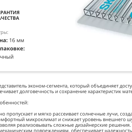
АРАНТИЯ
АЧЕСТВА
ры:
на:
16 мм
упаковке:
ачный
дставитель эконом-сегмента, который объединяет досту
чивает долговечность и сохранение характеристик мат
обенностей:
но пропускает и мягко рассеивает солнечные лучи, соз
комфортный микроклимат и снижает уровень внешнего ш
 позволяя реализовывать сложные дизайнерские решения.
 механическим повреждениям, обеспечивает надежность 