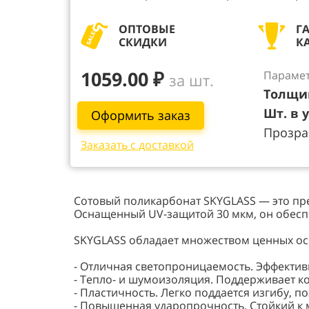
ОПТОВЫЕ
Г
СКИДКИ
К
1059.00 ₽
Парамет
за шт.
Толщи
Шт. в 
Оформить заказ
Прозр
Заказать с доставкой
Сотовый поликарбонат SKYGLASS — это пре
Оснащенный UV-защитой 30 мкм, он обеспе
SKYGLASS обладает множеством ценных ос
- Отличная светопроницаемость. Эффектив
- Тепло- и шумоизоляция. Поддерживает 
- Пластичность. Легко поддается изгибу,
- Повышенная ударопрочность. Стойкий к