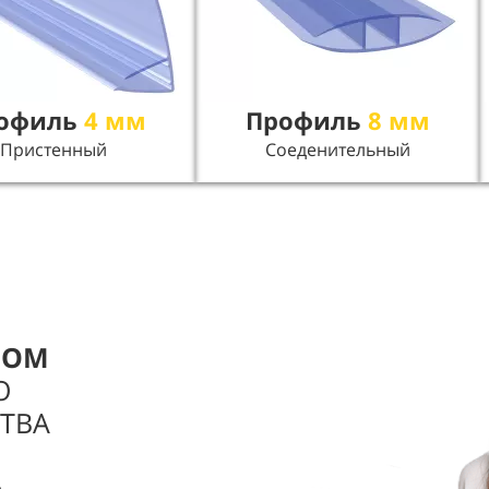
офиль
4 мм
Профиль
8 мм
Пристенный
Соеденительный
РОМ
О
ТВА
,