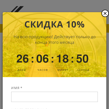
СКИДКА 10%
ПОКА ДРУГИЕ ПРОИЗВОДИТЕЛИ ПОДНИМАЮТ
На всю продукцию! Действует только до
конца этого месяца
Монолитный поликарбонат Woggel
5
26
06
18
49
:
:
:
мм
В наличии
Артикул: 2509
ДНЕЙ
ЧАСОВ
МИНУТ
СЕКУНД
ИМЯ *