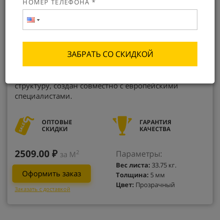
НОМЕР ТЕЛЕФОНА *
ЗАБРАТЬ СО СКИДКОЙ
Монолитный поликарбонат Woggel - это листовой
пластик, который имеет единую монолитную
структуру, создан совместно с европейскими
специалистами.
ОПТОВЫЕ
ГАРАНТИЯ
СКИДКИ
КАЧЕСТВА
2509.00 ₽
Параметры:
2
за М
Вес листа:
33.75 кг.
Оформить заказ
Толщина:
5 мм
Цвет:
Прозрачный
Заказать с доставкой