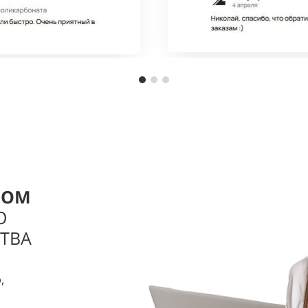
РОМ
О
ТВА
,