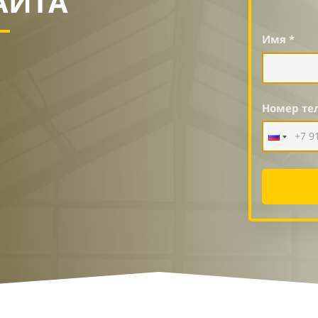
АЙТА
Имя *
Номер те