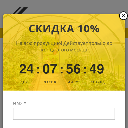
СКИДКА 10%
ПОКА ДРУГИЕ ПРОИЗВОДИТЕЛИ ПОДНИМАЮТ
На всю продукцию! Действует только до
конца этого месяца
Крышка 43 красная PST
24
07
56
49
:
:
:
В наличии
Артикул: 0049
ДНЯ
ЧАСОВ
МИНУТ
СЕКУНД
ИМЯ *
Крышка Ø43 мм красная, тип PST, винтовая.