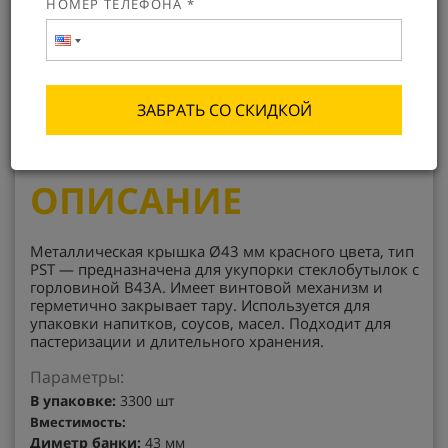
НОМЕР ТЕЛЕФОНА *
4.7 ₽
Оформить заказ
Заказать с доставкой
ЗАБРАТЬ СО СКИДКОЙ
ОПТОВЫЕ
ГАРАНТИЯ
СКИДКИ
КАЧЕСТВА
ОПИСАНИЕ
Металлическая крышка Ø43 мм красного цвета, тип
PST — предназначена для укупорки стеклобутылок с
горловиной В43А. Имеет винтовой механизм и
герметично закрывает тару. Используется для
упаковки напитков, соусов, масел. Подходит для
пастеризации и длительного хранения.
Параметры:
В упаковке:
3300 шт
Вместимость:
Диметр банки:
43 мм