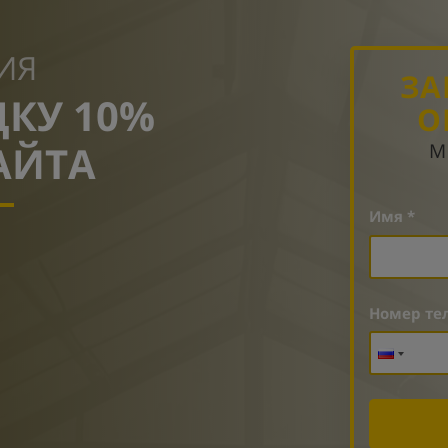
ИЯ
ЗА
ДКУ 10%
О
АЙТА
М
Имя *
Номер те