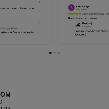
РОМ
О
ТВА