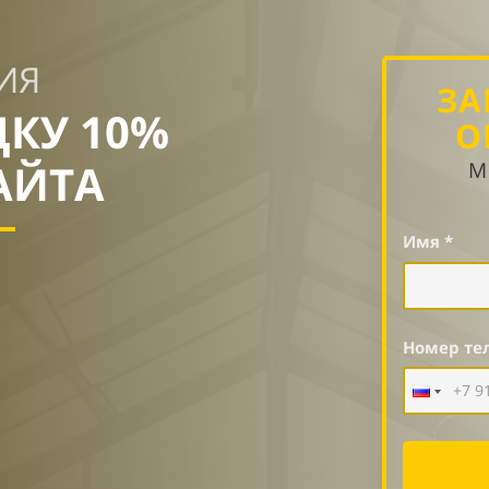
ИЯ
ЗА
ДКУ 10%
О
АЙТА
М
Имя *
Номер те