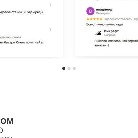
РОМ
О