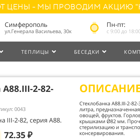
Ы - МЫ ПРОВОДИМ АКЦИЮ "НАРО
Симферополь
Пн-пт:
ул.Генерала Васильева, 30к
с 9:00 до 18:0
ТЕПЛИЦЫ
БЕСЕДКИ
КОМ
ОПИСАНИ
88.III-2-82-
Стеклобанка А88.III-2-8
тикул: 0043
литра, предназначенная
овощей, фруктов. Горлов
а III-2-82, серия А88.
крышками Ø82 мм. Проч
стерилизацию и транспо
72.35 ₽
консервирования.