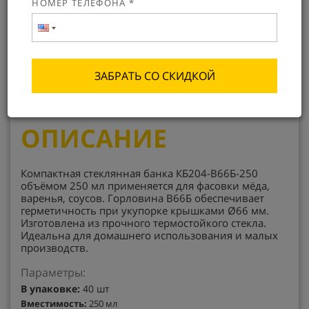
НОМЕР ТЕЛЕФОНА *
12.97 ₽
Оформить заказ
Заказать с доставкой
ЗАБРАТЬ СО СКИДКОЙ
ОПТОВЫЕ
ГАРАНТИЯ
СКИДКИ
КАЧЕСТВА
ОПИСАНИЕ
Компактная стеклянная банка КБ204-В66Б-250
объёмом 250 мл применяется для фасовки мёда,
варенья, соусов. Горловина В66Б обеспечивает
герметичность при укупорке крышками Ø66 мм.
Изготовлена из прочного термостойкого стекла.
Идеальна для домашнего использования и малых
производств.
Параметры:
В упаковке:
40 шт
Вместимость:
250 мл