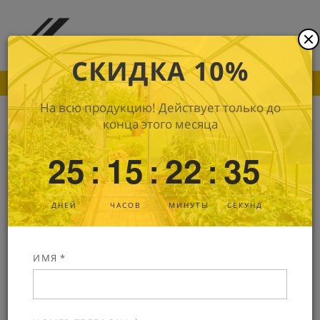
СКИДКА 10%
ПОКА ДРУГИЕ ПРОИЗВОДИТЕЛИ ПОДНИМАЮТ
На всю продукцию! Действует только до
конца этого месяца
Стеклобанка КБ204-В66Б-250
25
15
22
35
:
:
:
В наличии
Артикул: 0027
ДНЕЙ
ЧАСОВ
МИНУТЫ
СЕКУНД
ИМЯ *
Банка 250 мл с горлом В66Б, серия КБ204.