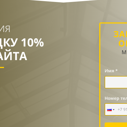
ИЯ
ЗА
ДКУ 10%
О
АЙТА
М
Имя *
Номер те