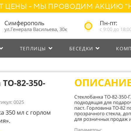
Ы - МЫ ПРОВОДИМ АКЦИЮ "НАРО
Симферополь
Пн-пт:
ул.Генерала Васильева, 30к
с 9:00 до 18:0
ТЕПЛИЦЫ
БЕСЕДКИ
КОМ
ОПИСАНИ
ТО-82-350-
Стеклобанка ТО-82-350-
тикул: 0025
подходящая для подароч
паст. Горловина ТО-82 
а 350 мл с горлом
прозрачного стекла, до
для розничных продаж и
ия».
Параметры: