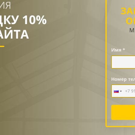
ИЯ
ЗА
ДКУ 10%
О
АЙТА
М
Имя *
Номер те