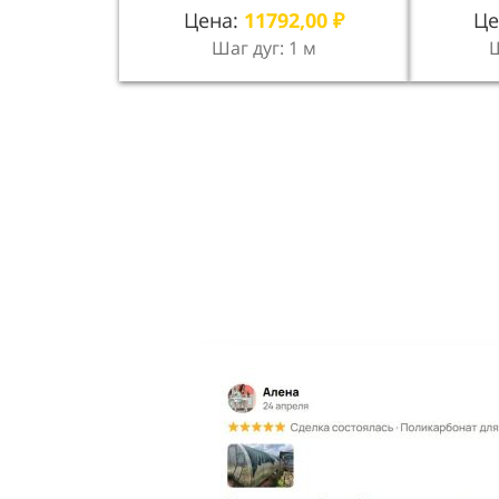
Цена:
11792,00
₽
Це
Шаг дуг: 1 м
Ш