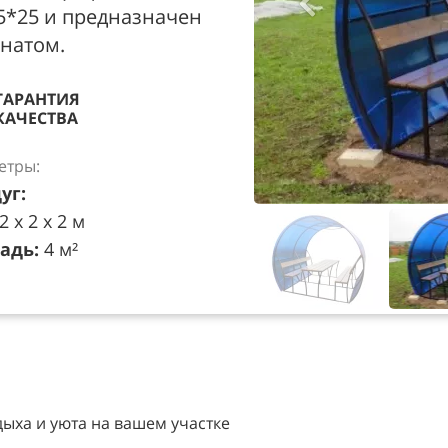
5*25 и предназначен
натом.
ГАРАНТИЯ
КАЧЕСТВА
етры:
уг:
2 х 2 х 2 м
адь:
4 м²
дыха и уюта на вашем участке